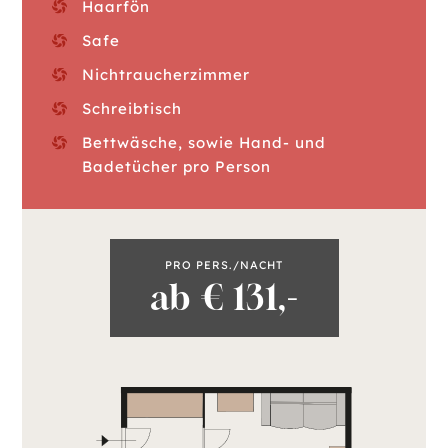
Haarfön
Safe
Nichtraucherzimmer
Schreibtisch
Bettwäsche, sowie Hand- und
Badetücher pro Person
PRO PERS./NACHT
ab € 131,-